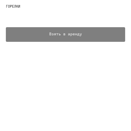
ГОРЕЛКИ
700,00
р.
Взять в аренду
OmniFuel работает практически на всех видах топлива:
сжиженный газ, бензин, керосин, дизельное и даже
авиационное топливо. Можно использовать в самых сложных
условиях.
Вес: 0.35 кг
*стоимость аренды указана за день использования снаряжения
ЗАЛОГ 15000₽