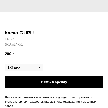
Каска GURU
КАСКИ
SKU:
ALPKa1
200
р.
Длительность аренды
Взять в аренду
Легкая качественная каска, которая подойдет для спортивного
туризма, горных походов, скалолазания, ледолазания и высотных
работ.