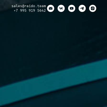
sales
@raido.team
+7 995 919 5642