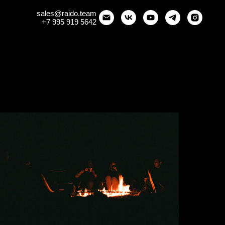
sales
@raido.team
+7 995 919 5642