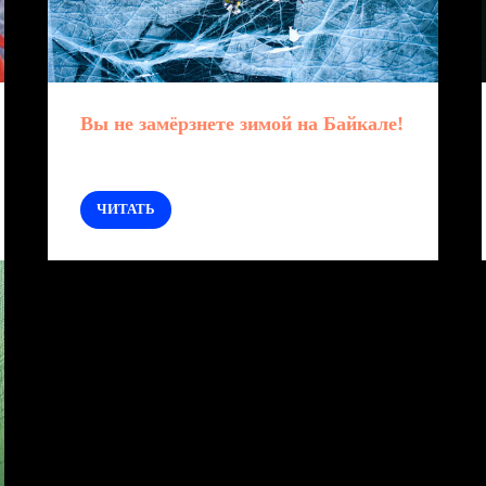
Вы не замёрзнете зимой на Байкале!
ЧИТАТЬ