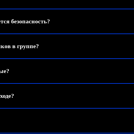
тся безопасность?
ков в группе?
ые?
ходе?