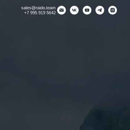
sales
@raido.team
+7 995 919 5642